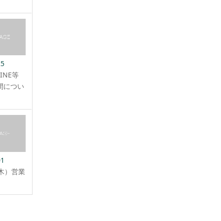
25
INE等
間につい
01
（木）営業