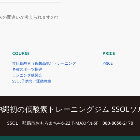
スの間違いが考えられますので
COURSE
PRICE
常圧低酸素（仮想高地）トレーニング
PRICE
各種スポーツ指導
ランニング練習会
SSOL子供向け運動教室
沖縄初の低酸素トレーニングジム SSOLソ
SSOL
那覇市おもろまち4-6-22 T-MAXビル6F
080-8056-2178