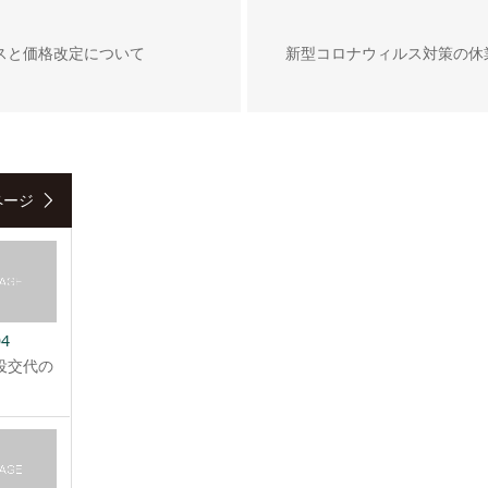
ビスと価格改定について
新型コロナウィルス対策の休
ページ
04
役交代の