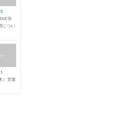
25
INE等
間につい
01
（木）営業