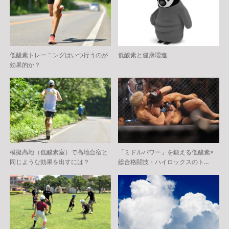
低酸素トレーニングはいつ行うのが
低酸素と健康増進
効果的か？
模擬高地（低酸素室）で高地合宿と
「ミドルパワー」を鍛える低酸素×
同じような効果を出すには？
総合格闘技・ハイロックスのト…